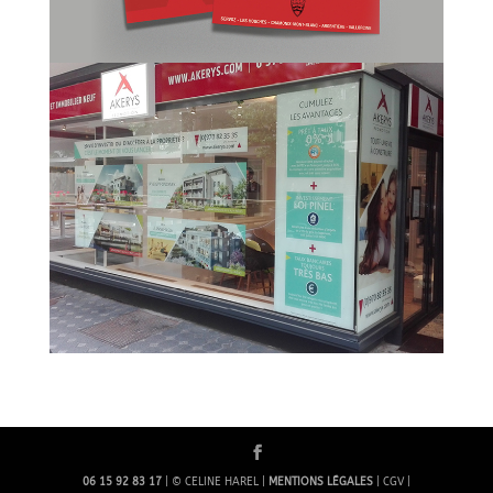
06 15 92 83 17
| © CELINE HAREL |
MENTIONS LÉGALES
| CGV |