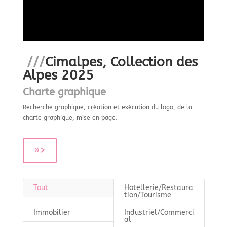
///
Cimalpes, Collection des
Alpes 2025
Charte graphique
Recherche graphique, création et exécution du logo, de la
charte graphique, mise en page.
»>
Tout
Hotellerie/Restaura
tion/Tourisme
Immobilier
Industriel/Commerci
al